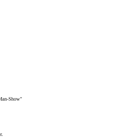
-Man-Show"
r.